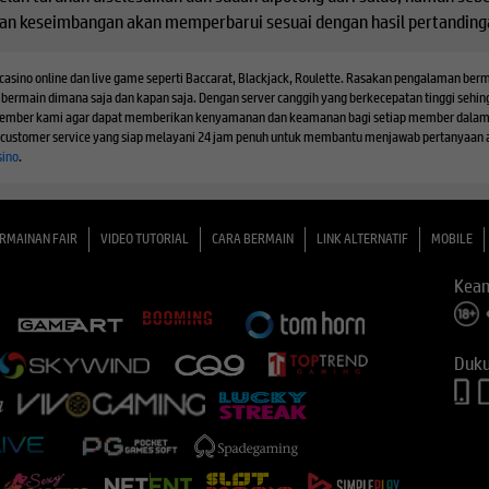
 dan keseimbangan akan memperbarui sesuai dengan hasil pertanding
sino online dan live game seperti Baccarat, Blackjack, Roulette. Rasakan pengalaman berm
rmain dimana saja dan kapan saja. Dengan server canggih yang berkecepatan tinggi sehin
mber kami agar dapat memberikan kenyamanan dan keamanan bagi setiap member dalam m
iki customer service yang siap melayani 24 jam penuh untuk membantu menjawab pertanyaa
sino
.
RMAINAN FAIR
VIDEO TUTORIAL
CARA BERMAIN
LINK ALTERNATIF
MOBILE
Keam
Duku