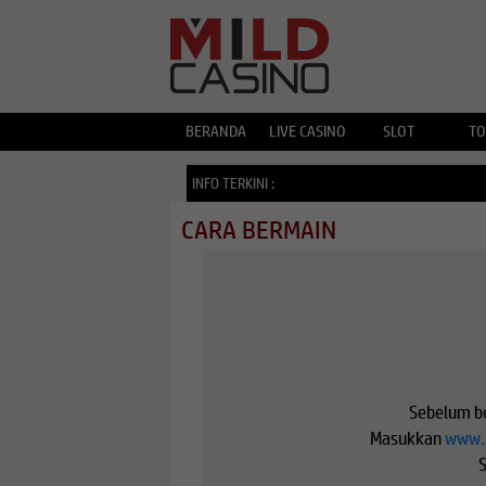
BERANDA
LIVE CASINO
SLOT
TO
INFO TERKINI :
CARA BERMAIN
Sebelum be
Masukkan
www.
S