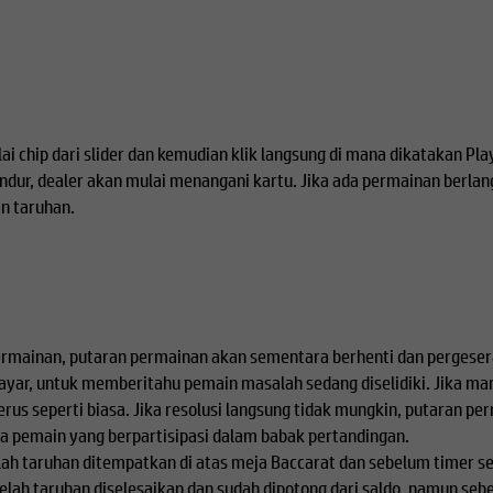
i chip dari slider dan kemudian klik langsung di mana dikatakan Play
ndur, dealer akan mulai menangani kartu. Jika ada permainan berl
n taruhan.
ermainan, putaran permainan akan sementara berhenti dan pergeser
ilayar, untuk memberitahu pemain masalah sedang diselidiki. Jika m
rus seperti biasa. Jika resolusi langsung tidak mungkin, putaran p
 pemain yang berpartisipasi dalam babak pertandingan.
ah taruhan ditempatkan di atas meja Baccarat dan sebelum timer sel
telah taruhan diselesaikan dan sudah dipotong dari saldo, namun seb