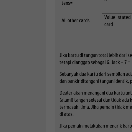
tens=
Value stated
All other cards=
card
Jika kartu di tangan total lebih dari
tetapi dianggap sebagai 6. Jack + 7 =
Sebanyak dua kartu dari sembilan ada
dan bankir ditangani tangan identik,
Dealer akan menangani dua kartu untu
(alami) tangan selesai dan tidak ada k
termasuk, lima. Jika pemain tidak m
di atas.
Jika pemain melakukan menarik kartu 