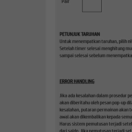
Pair
PETUNJUK TARUHAN
Untuk menempatkan taruhan, pilih nila
Setelah timer selesai menghitung mu
sampai selesai sebelum menempatka
ERROR HANDLING
Jika ada kesalahan dalam prosedur p
akan diberitahu oleh pesan pop-up d
kesalahan, putaran permainan akan te
awal akan dikembalikan kepada semua
Harus sistem pemutusan terjadi setel
dari saldo. Jika pemutusan terjadi se