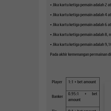
• Jika kartu ketiga pemain adalah 2 a
• Jika kartu ketiga pemain adalah 4 a
• Jika kartu ketiga pemain adalah 6 a
• Jika kartu ketiga pemain adalah 8, 
• Jika kartu ketiga pemain adalah 9,1
Pada akhir kemenangan permainan dib
Player
1:1 + bet amount
0.95:1 + bet
Banker
amount