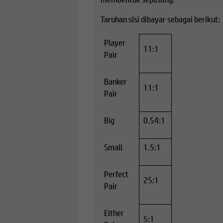
Taruhan sisi dibayar sebagai berikut:
Player
11:1
Pair
Banker
11:1
Pair
Big
0.54:1
Small
1.5:1
Perfect
25:1
Pair
Either
5:1