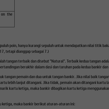
 on the
 sepuluh poin, hanya kurangi sepuluh untuk mendapatkan nilai titik bak
 17, tetapi dianggap sebagai 7.)
lah tangan terbaik dan disebut "Natural". Terbaik kedua tangan ada
 pertandingan berakhir dalam dasi dan taruhan pada kedua bankir da
k tangan pemain dan dua untuk tangan bankir. Jika nilai baik tanga
artu lebih lanjut ditangani. Jika tidak, pemain akan ditangani kartu 
enarik kartu ketiga, maka bankir dibagikan kartu ketiga menggunak
ketiga, maka bankir berikut aturan-aturan ini: