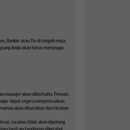
er, Banker atau Tie di tengah meja.
angsung Anda akan harus menunggu
an manajer akan diberitahu. Pemain
anajer dapat segera menyelesaikan
ermainan akan dibatalkan dan taruhan
esai, taruhan tidak akan dipotong
elum hasil pertandingan diketahui,